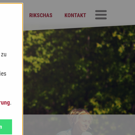
GEMENT
RIKSCHAS
KONTAKT
Hauptmenü
 zu
ies
rung
.
n