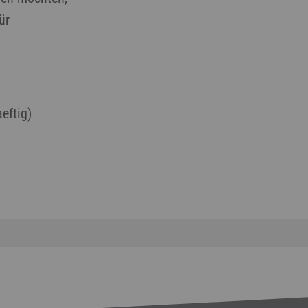
ür
eftig)