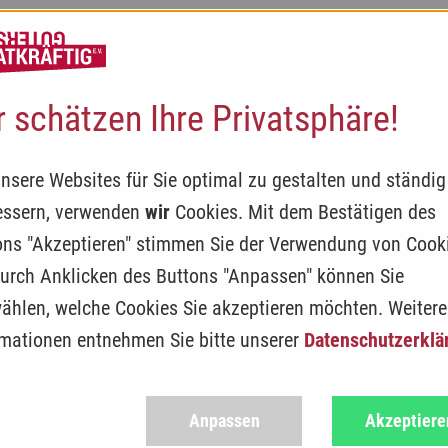
TWIRK-O-MAT
EHRENAMTS-BÖRSE
JUNGES ENGA
r schätzen Ihre Privatsphäre!
nsere Websites für Sie optimal zu gestalten und ständig
essern, verwenden
wir
Cookies. Mit dem Bestätigen des
ons "Akzeptieren" stimmen Sie der Verwendung von Cook
Durch Anklicken des Buttons "Anpassen" können Sie
ählen, welche Cookies Sie akzeptieren möchten. Weitere
rmationen entnehmen Sie bitte unserer
Datenschutzerklä
Wir sind da für
Anpassen
Akzeptiere