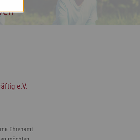
iven
ftig e.V.
hema Ehrenamt
eren möchten,