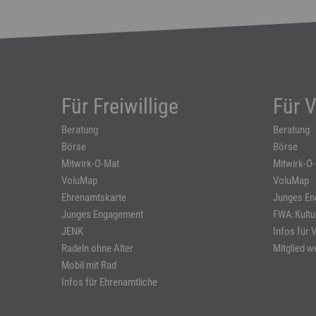
Für Freiwillige
Für V
Beratung
Beratung
Börse
Börse
Mitwirk-O-Mat
Mitwirk-O
VoluMap
VoluMap
Ehrenamtskarte
Junges E
Junges Engagement
FWA:Kultu
JENK
Infos für 
Radeln ohne Alter
Mitglied w
Mobil mit Rad
Infos für Ehrenamtliche