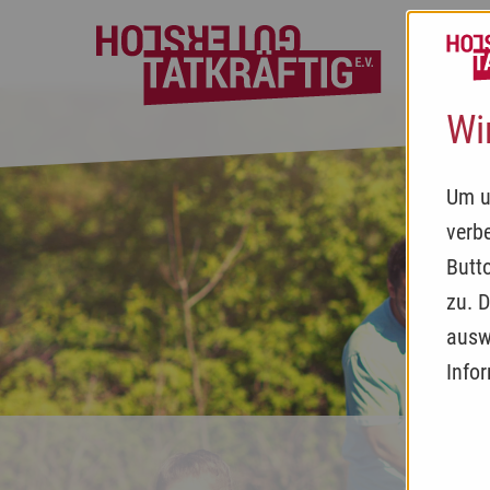
MI
Wi
Um u
verb
Butt
zu. 
ausw
Info