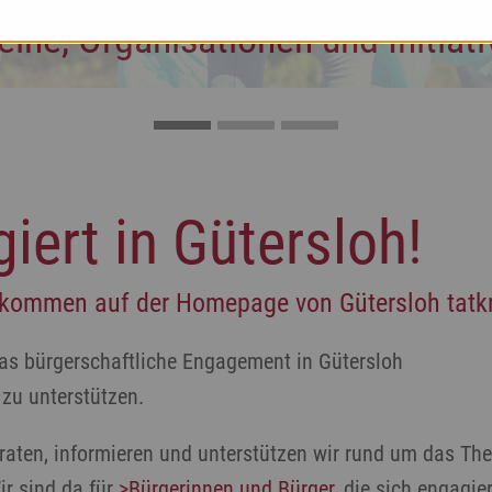
eine, Organisationen und Initiat
iert in Gütersloh!
lkommen auf der Homepage von Gütersloh tatkrä
 das bürgerschaftliche Engagement in Gütersloh
 zu unterstützen.
aten, informieren und unterstützen wir rund um das T
ir sind da für
>Bürgerinnen und Bürger
, die sich engagi