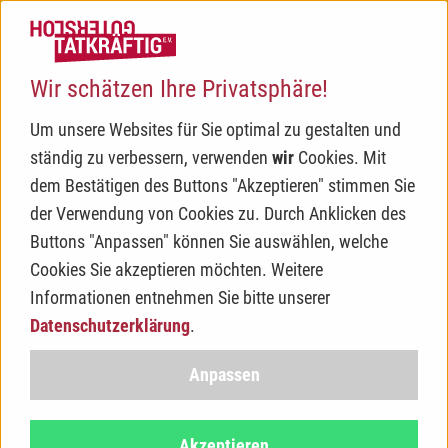
Haup
Wir schätzen Ihre Privatsphäre!
Um unsere Websites für Sie optimal zu gestalten und
ständig zu verbessern, verwenden
wir
Cookies. Mit
dem Bestätigen des Buttons "Akzeptieren" stimmen Sie
der Verwendung von Cookies zu. Durch Anklicken des
Buttons "Anpassen" können Sie auswählen, welche
Cookies Sie akzeptieren möchten. Weitere
Informationen entnehmen Sie bitte unserer
Datenschutzerklärung
.
Ehrenamtliche Arbeit - warum eigentlich?
Anpassen
Für jede/n Dritte/n in Deutschland ist Helfen Ehrensache.
Akzeptieren
Dieser Einsatz ist unverzichtbar für unsere Gesellschaft,