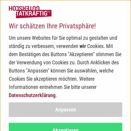
Haup
Wir schätzen Ihre Privatsphäre!
Um unsere Websites für Sie optimal zu gestalten und
ständig zu verbessern, verwenden
wir
Cookies. Mit
dem Bestätigen des Buttons "Akzeptieren" stimmen Sie
der Verwendung von Cookies zu. Durch Anklicken des
Buttons "Anpassen" können Sie auswählen, welche
Cookies Sie akzeptieren möchten. Weitere
Informationen entnehmen Sie bitte unserer
Für Unternehmen
Datenschutzerklärung
.
Anpassen
In der Öffentlichkeit wird das Engagement von
Unternehmen in der Regel mit Spenden und Sponsoring in
Akzeptieren